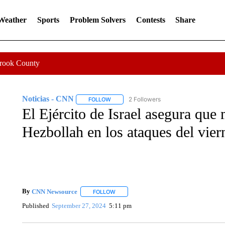
 Weather
Sports
Problem Solvers
Contests
Share
Crook County
Noticias - CNN
2 Followers
FOLLOW
FOLLOW "NOTICIAS - CNN" TO RECEIVE N
El Ejército de Israel asegura qu
Hezbollah en los ataques del vier
By
CNN Newsource
FOLLOW
FOLLOW "" TO RECEIVE NOTIFICATIONS 
Published
September 27, 2024
5:11 pm