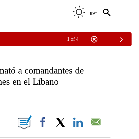
89°
1 of 4
OTIFICATIONS ABOUT NEW PAGES ON "NOTICIAS - CNN".
e mató a comandantes de
nes en el Líbano
ABOUT NEW PAGES ON "".
Facebook
X
LinkedIn
Email