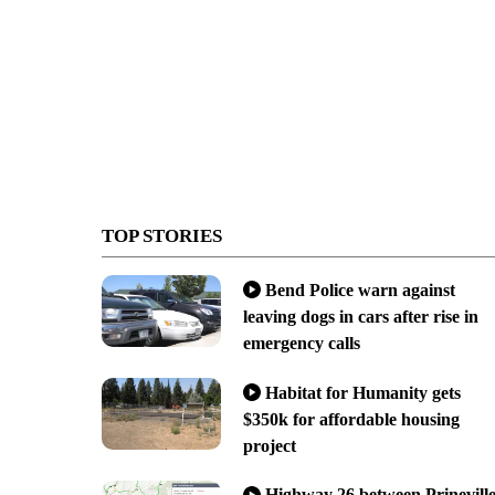
TOP STORIES
Bend Police warn against
leaving dogs in cars after rise in
emergency calls
Habitat for Humanity gets
$350k for affordable housing
project
Highway 26 between Prinevill