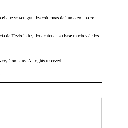
n el que se ven grandes columnas de humo en una zona
cia de Hezbollah y donde tienen su base muchos de los
ry Company. All rights reserved.
s
S - CNN" TO RECEIVE NOTIFICATIONS ABOUT NEW PAGES ON "NOTICIAS - CNN".