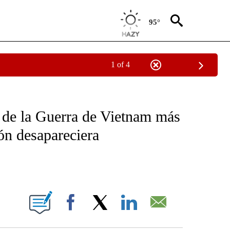
95°
1 of 4
OTIFICATIONS ABOUT NEW PAGES ON "NOTICIAS - CNN".
to de la Guerra de Vietnam más
ón desapareciera
ABOUT NEW PAGES ON "".
Facebook
X
LinkedIn
Email