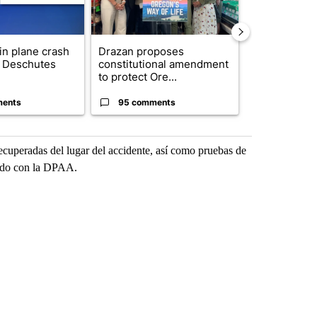
 in plane crash
Drazan proposes
Trump annou
y Deschutes
constitutional amendment
breakthrough
to protect Ore...
but there are 
ments
95 comments
96 comme
recuperadas del lugar del accidente, así como pruebas de
erdo con la DPAA.