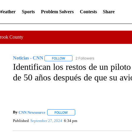
 Weather
Sports
Problem Solvers
Contests
Share
Crook County
Noticias - CNN
2 Followers
FOLLOW
FOLLOW "NOTICIAS - CNN" TO RECEIVE N
Identifican los restos de un pilo
de 50 años después de que su avi
By
CNN Newsource
FOLLOW
FOLLOW "" TO RECEIVE NOTIFICATIONS 
Published
September 27, 2024
6:34 pm