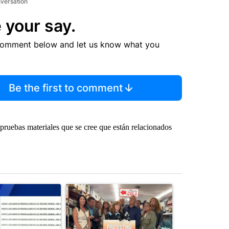
nversation
 your say.
comment below and let us know what you
Be the first to comment
 pruebas materiales que se cree que están relacionados
st 7 days.
ticle titled "Pilot killed in plane crash indicted by Deschutes Count
A trending article titled "Drazan proposes cons
A trending art