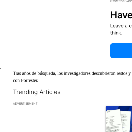
Start the Co
Have
Leave a 
think.
Tras años de búsqueda, los investigadores descubrieron restos y
con Forrester.
Trending Articles
The following is a list of the most commented articles in the la
ADVERTISEMENT
A trending ar