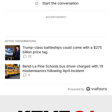
Start the conversation
ADVERTISEMENT
ACTIVE CONVERSATIONS
The following is a list of the most commented articles in the last 7
A trending article titled "Trump-class battleships could come wit
Trump-class battleships could come with a $275
billion price tag
22
A trending article titled "Bend-La Pine Schools bus driver charg
Bend-La Pine Schools bus driver charged with 19
misdemeanors following April incident
4
Powered by