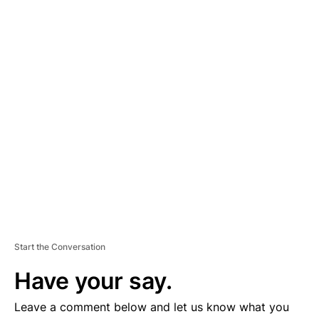
A
D
V
E
R
TI
S
E
M
E
N
T
Start the Conversation
Have your say.
Leave a comment below and let us know what you