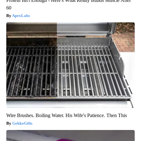
Protein Isn't Enough - Here's What Really Builds Muscle After
60
ApexLabs
Wire Brushes. Boiling Water. His Wife's Patience. Then This
GekkoGifts