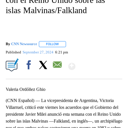
islas Malvinas/Falkland
By
CNN Newsource
FOLLOW
FOLLOW "" TO RECEIVE NOTIFICATIONS ABOU
Published
September 27, 2024
6:21 pm
Show More
Facebook
X
Email
Valeria Ordóñez Ghio
(CNN Español) — La vicepresidenta de Argentina, Victoria
Villarruel, criticó este viernes los acuerdos que el Gobierno del
presidente Javier Milei anunció esta semana con el Reino Unido
sobre las islas Malvinas ―Falkland, en inglés―, un archipiélago
por el que ambos países sostuvieron una guerra en 1982 y sobre