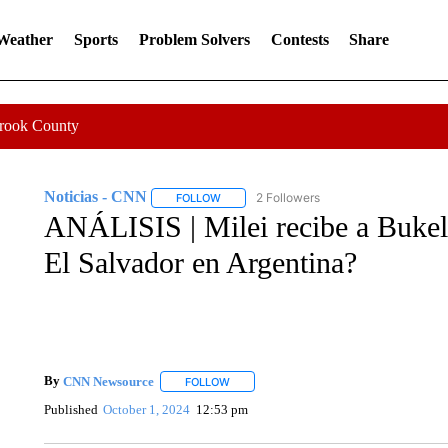
 Weather
Sports
Problem Solvers
Contests
Share
Crook County
Noticias - CNN
2 Followers
FOLLOW
FOLLOW "NOTICIAS - CNN" TO RECEIVE N
ANÁLISIS | Milei recibe a Bukele
El Salvador en Argentina?
By
CNN Newsource
FOLLOW
FOLLOW "" TO RECEIVE NOTIFICATIONS 
Published
October 1, 2024
12:53 pm