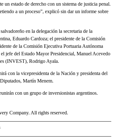
te un estado de derecho con un sistema de justicia penal.
etiendo a un proceso”, explicó sin dar un informe sobre
alvadoreño en la delegación la secretaria de la
ntina, Eduardo Cardoza; el presidente de la Comisión
sidente de la Comisión Ejecutiva Portuaria Autónoma
o; el jefe del Estado Mayor Presidencial, Manuel Acevedo
ones (INVEST), Rodrigo Ayala.
nirá con la vicepresidenta de la Nación y presidenta del
de Diputados, Martín Menem.
eunirán con un grupo de inversionistas argentinos.
ry Company. All rights reserved.
s
S - CNN" TO RECEIVE NOTIFICATIONS ABOUT NEW PAGES ON "NOTICIAS - CNN".