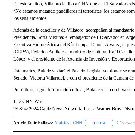
En este sentido, Villatoro le dijo a CNN que en El Salvador exis
“No estamos matando pandilleros ni terroristas, los estamos som
los señalamientos.
Además de la canciller y de Villatoro, acompañan al mandatario s
Presidencia, Sofía Medina; el embajador de El Salvador en Arge
Ejecutiva Hidroeléctrica del Río Lempa, Daniel Álvarez; el pre
(CEPA), Federico Anliker; el ministro de Cultura, Raúl Castill
López, y el presidente de la Agencia de Inversión y Exportaci
Este martes, Bukele visitará el Palacio Legislativo, donde se reu
Senado, Victoria Villarruel, y con el presidente de la Cámara 
Por último, según información oficial, Bukele y su comitiva se r
The-CNN-Wire
™ & © 2024 Cable News Network, Inc., a Warner Bros. Discove
Article Topic Follows:
Noticias - CNN
2 Follower
FOLLOW
FOLLOW "NOTICIA