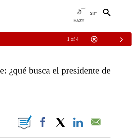
58°
1 of 4
OTIFICATIONS ABOUT NEW PAGES ON "NOTICIAS - CNN".
: ¿qué busca el presidente de
ABOUT NEW PAGES ON "".
Facebook
X
LinkedIn
Email