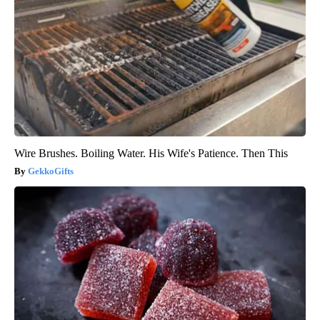
Wire Brushes. Boiling Water. His Wife's Patience. Then This
GekkoGifts