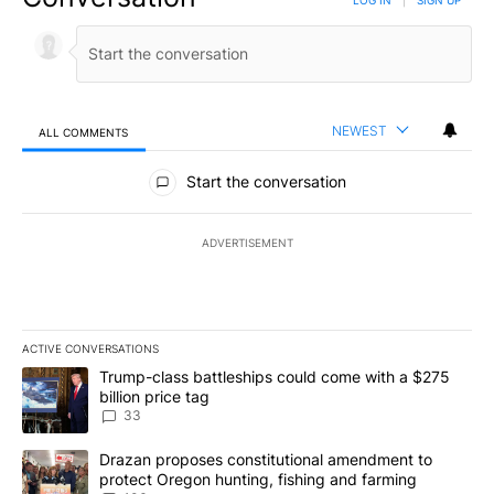
NEWEST
ALL COMMENTS
All Comments
Start the conversation
ADVERTISEMENT
ACTIVE CONVERSATIONS
The following is a list of the most commented articles in the last 7
A trending article titled "Trump-class battleships could come wit
Trump-class battleships could come with a $275
billion price tag
33
A trending article titled "Drazan proposes constitutional amendm
Drazan proposes constitutional amendment to
protect Oregon hunting, fishing and farming