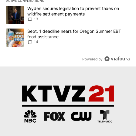
ACTIVE CONVERSATIONS
The following is a list of the most commented articles in the last 7
A trending article titled "Wyden secures legislation to prevent t
Wyden secures legislation to prevent taxes on
wildfire settlement payments
13
A trending article titled "Sept. 1 deadline nears for Oregon Sum
Sept. 1 deadline nears for Oregon Summer EBT
food assistance
14
Powered by