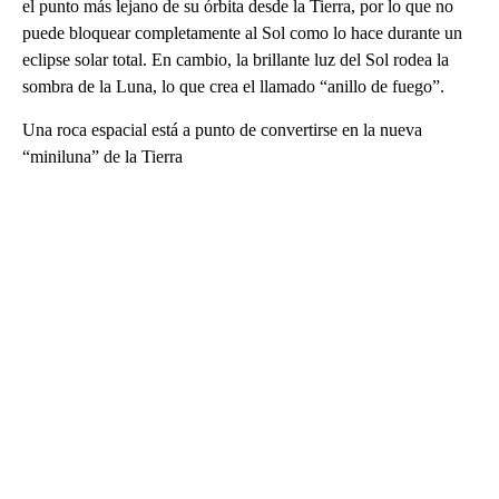
el punto más lejano de su órbita desde la Tierra, por lo que no
puede bloquear completamente al Sol como lo hace durante un
eclipse solar total. En cambio, la brillante luz del Sol rodea la
sombra de la Luna, lo que crea el llamado “anillo de fuego”.
Una roca espacial está a punto de convertirse en la nueva
“miniluna” de la Tierra
A
D
V
E
R
TI
S
E
M
E
N
T