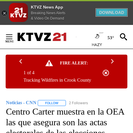
KTVZ News App
DOWNLOAD
Breaking News Alerts
& Video On Demand
Skip
to
53°
Content
FIRE ALERT:
1 of 4
Tracking Wildfires in Crook County
Noticias - CNN
2 Followers
FOLLOW
FOLLOW "NOTICIAS - CNN" TO RECEIVE NOTIF
Centro Carter muestra en la OEA
las que asegura son las actas
electorales de las elecciones