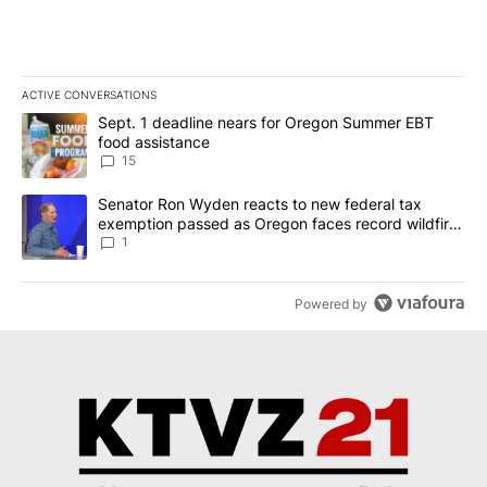
ACTIVE CONVERSATIONS
The following is a list of the most commented articles in the last 7
A trending article titled "Sept. 1 deadline nears for Oregon Sum
Sept. 1 deadline nears for Oregon Summer EBT
food assistance
15
A trending article titled "Senator Ron Wyden reacts to new fede
Senator Ron Wyden reacts to new federal tax
exemption passed as Oregon faces record wildfire
season
1
Powered by