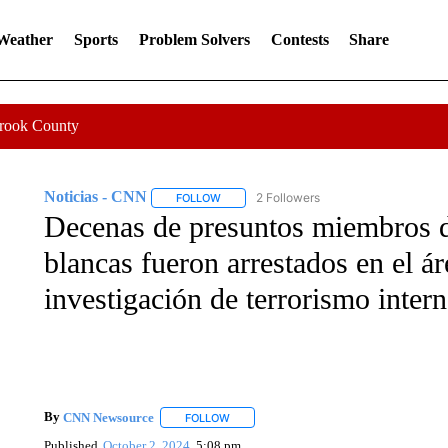
 Weather
Sports
Problem Solvers
Contests
Share
Crook County
Noticias - CNN
2 Followers
FOLLOW
FOLLOW "NOTICIAS - CNN" TO RECEIVE N
Decenas de presuntos miembros d
blancas fueron arrestados en el á
investigación de terrorismo inter
By
CNN Newsource
FOLLOW
FOLLOW "" TO RECEIVE NOTIFICATIONS 
Published
October 2, 2024
5:08 pm