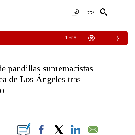
75°
1 of 5
OTIFICATIONS ABOUT NEW PAGES ON "NOTICIAS - CNN".
e pandillas supremacistas
rea de Los Ángeles tras
no
ABOUT NEW PAGES ON "".