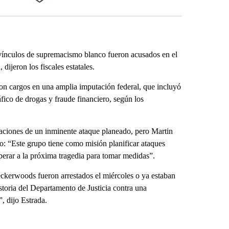
Facebook
X
LinkedIn
Email
nculos de supremacismo blanco fueron acusados ​​​​en el
dijeron los fiscales estatales.
n cargos ​​en una amplia imputación federal, que incluyó
fico de drogas y fraude financiero, según los
saciones de un inminente ataque planeado, pero Martin
dijo: “Este grupo tiene como misión planificar ataques
perar a la próxima tragedia para tomar medidas”.
eckerwoods fueron arrestados el miércoles o ya estaban
storia del Departamento de Justicia contra una
, dijo Estrada.