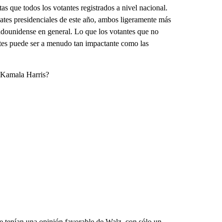
s que todos los votantes registrados a nivel nacional.
bates presidenciales de este año, ambos ligeramente más
tadounidense en general. Lo que los votantes que no
ntes puede ser a menudo tan impactante como las
e Kamala Harris?
ue tenían una opinión favorable de Walz, con sólo un