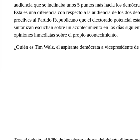
audiencia que se inclinaba unos 5 puntos más hacia los demócrata
Esta es una diferencia con respecto a la audiencia de los dos de
proclives al Partido Republicano que el electorado potencial es
sintonizan escuchan sobre un acontecimiento en los días siguie
opiniones inmediatas sobre el propio acontecimiento.
¿Quién es Tim Walz, el aspirante demócrata a vicepresidente d
Tras el debate, el 59% de los observadores del debate dijeron q