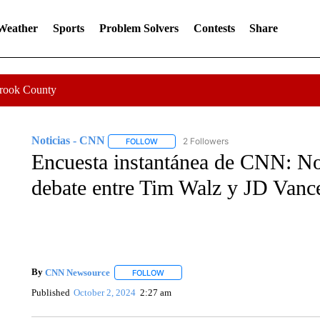
 Weather
Sports
Problem Solvers
Contests
Share
Crook County
Noticias - CNN
2 Followers
FOLLOW
FOLLOW "NOTICIAS - CNN" TO RECEIVE N
Encuesta instantánea de CNN: No
debate entre Tim Walz y JD Vance
By
CNN Newsource
FOLLOW
FOLLOW "" TO RECEIVE NOTIFICATIONS 
Published
October 2, 2024
2:27 am