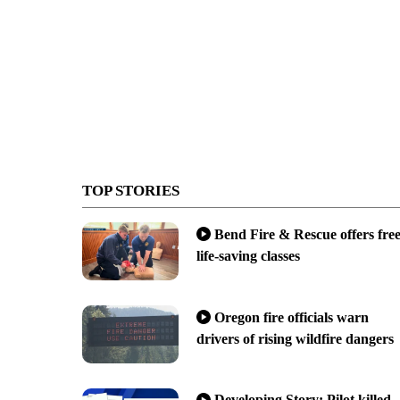
TOP STORIES
Bend Fire & Rescue offers fre
life-saving classes
Oregon fire officials warn
drivers of rising wildfire dangers
Developing Story: Pilot killed