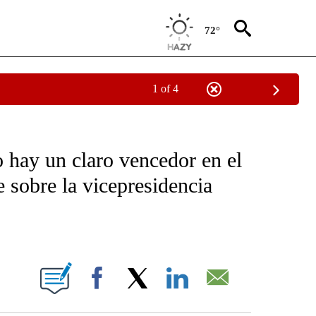
72°
1 of 4
OTIFICATIONS ABOUT NEW PAGES ON "NOTICIAS - CNN".
 hay un claro vencedor en el
 sobre la vicepresidencia
ABOUT NEW PAGES ON "".
Facebook
X
LinkedIn
Email