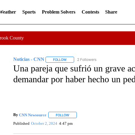
 Weather
Sports
Problem Solvers
Contests
Share
Crook County
Noticias - CNN
2 Followers
FOLLOW
FOLLOW "NOTICIAS - CNN" TO RECEIVE N
Una pareja que sufrió un grave a
demandar por haber hecho un ped
By
CNN Newsource
FOLLOW
FOLLOW "" TO RECEIVE NOTIFICATIONS 
Published
October 2, 2024
4:47 pm