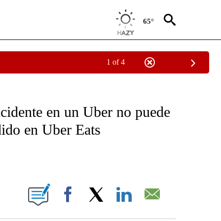
65°
1 of 4
OTIFICATIONS ABOUT NEW PAGES ON "NOTICIAS - CNN".
ccidente en un Uber no puede
ido en Uber Eats
ABOUT NEW PAGES ON "".
Facebook
X
LinkedIn
Email