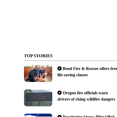
TOP STORIES
Bend Fire & Rescue offers fre
life-saving classes
Oregon fire officials warn
drivers of rising wildfire dangers
Developing Story: Pilot killed