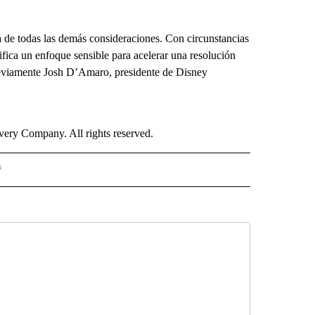
de todas las demás consideraciones. Con circunstancias
ifica un enfoque sensible para acelerar una resolución
previamente Josh D’Amaro, presidente de Disney
ry Company. All rights reserved.
s
S - CNN" TO RECEIVE NOTIFICATIONS ABOUT NEW PAGES ON "NOTICIAS - CNN".