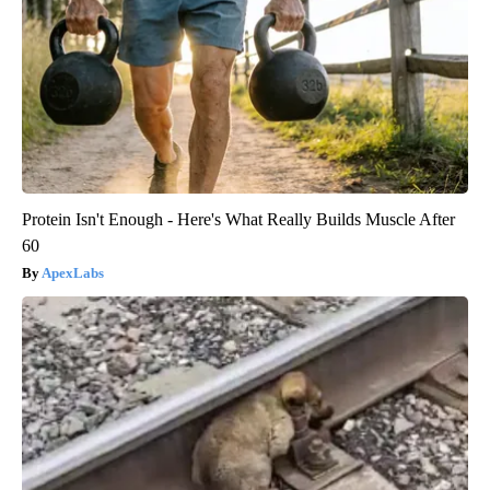
Protein Isn't Enough - Here's What Really Builds Muscle After
60
ApexLabs