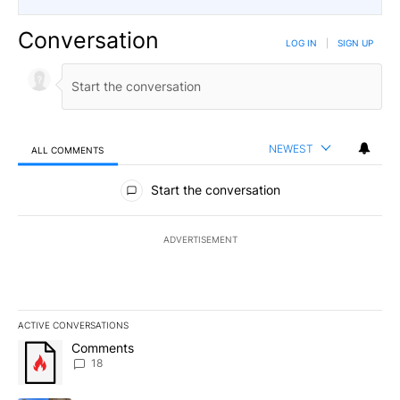
Conversation
LOG IN
|
SIGN UP
NEWEST
ALL COMMENTS
All Comments
Start the conversation
ADVERTISEMENT
ACTIVE CONVERSATIONS
The following is a list of the most commented articles in the last 7
A trending article titled "Comments" with 18 comments.
Comments
18