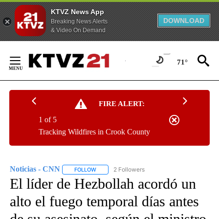
KTVZ News App
DOWNLOAD
Breaking News Alerts
& Video On Demand
Skip
to
71°
Content
FIRE ALERT:
1 of 5
Tracking Wildfires in Crook County
Noticias - CNN
2 Followers
FOLLOW
FOLLOW "NOTICIAS - CNN" TO RECEIVE NOTIF
El líder de Hezbollah acordó un
alto el fuego temporal días antes
de su asesinato, según el ministro