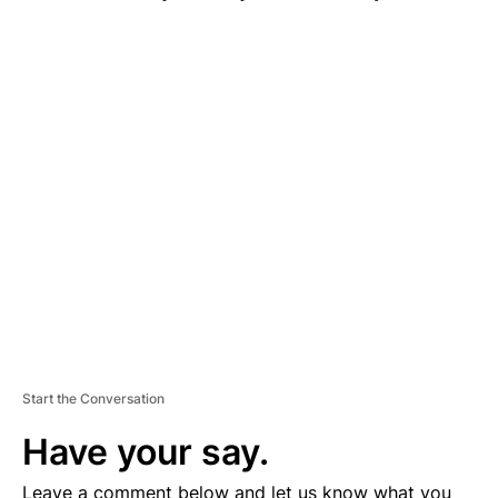
A
D
V
E
R
TI
S
E
M
E
N
T
Start the Conversation
Have your say.
Leave a comment below and let us know what you