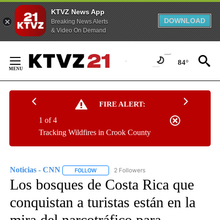
KTVZ News App
DOWNLOAD
Breaking News Alerts
& Video On Demand
Skip
to
84°
Content
FIRE ALERT:
1 of 4
Tracking Wildfires in Crook County
Noticias - CNN
2 Followers
FOLLOW
FOLLOW "NOTICIAS - CNN" TO RECEIVE NOTIF
Los bosques de Costa Rica que
conquistan a turistas están en la
mira del narcotráfico para