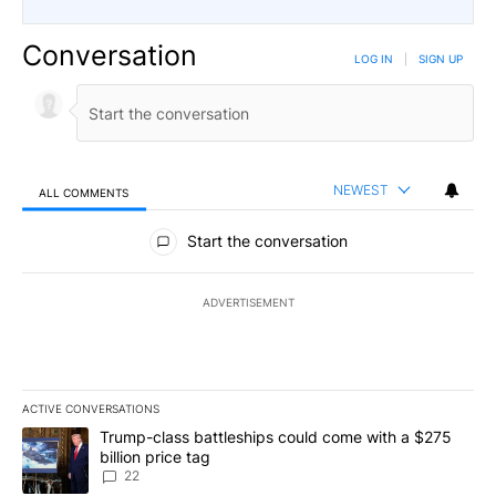
Conversation
LOG IN
|
SIGN UP
NEWEST
ALL COMMENTS
All Comments
Start the conversation
ADVERTISEMENT
ACTIVE CONVERSATIONS
The following is a list of the most commented articles in the last 7
A trending article titled "Trump-class battleships could come wit
Trump-class battleships could come with a $275
billion price tag
22