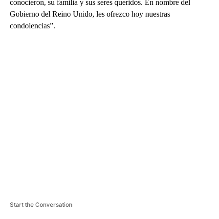
conocieron, su familia y sus seres queridos. En nombre del
Gobierno del Reino Unido, les ofrezco hoy nuestras
condolencias”.
A
D
V
E
R
TI
S
E
M
E
N
T
Start the Conversation