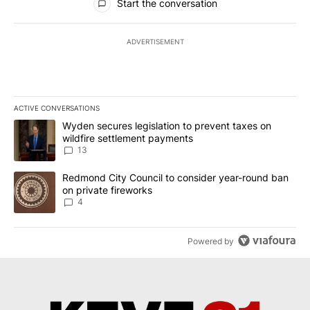
Start the conversation
ADVERTISEMENT
ACTIVE CONVERSATIONS
The following is a list of the most commented articles in the last 7
A trending article titled "Wyden secures legislation to prevent t
Wyden secures legislation to prevent taxes on
wildfire settlement payments
13
A trending article titled "Redmond City Council to consider year
Redmond City Council to consider year-round ban
on private fireworks
4
Powered by