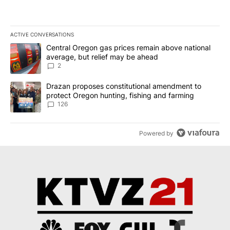
ACTIVE CONVERSATIONS
The following is a list of the most commented articles in the last 7
A trending article titled "Central Oregon gas prices remain abov
Central Oregon gas prices remain above national
average, but relief may be ahead
2
A trending article titled "Drazan proposes constitutional amendm
Drazan proposes constitutional amendment to
protect Oregon hunting, fishing and farming
126
Powered by