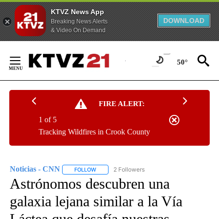
KTVZ News App
DOWNLOAD
Breaking News Alerts
& Video On Demand
Skip
to
50°
Content
FIRE ALERT:
1 of 5
Tracking Wildfires in Crook County
Noticias - CNN
2 Followers
FOLLOW
FOLLOW "NOTICIAS - CNN" TO RECEIVE NOTIF
Astrónomos descubren una
galaxia lejana similar a la Vía
Láctea que desafía nuestras