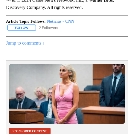
™ & © 2024 Cable News Network, Inc., a Warner Bros.
Discovery Company. All rights reserved.
Article Topic Follows:
Noticias - CNN
2 Followers
FOLLOW
FOLLOW "NOTICIAS - CNN" TO RECEIVE NOTIFICATIONS ABOUT NE
Jump to comments ↓
SPONSORED CONTENT