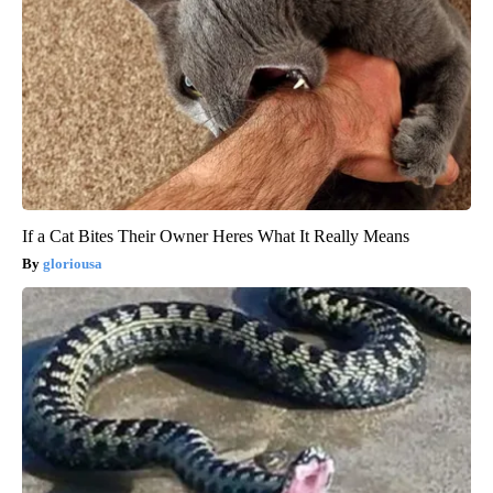
If a Cat Bites Their Owner Heres What It Really Means
gloriousa