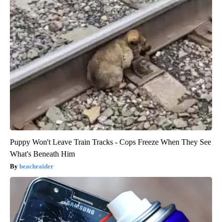
Puppy Won't Leave Train Tracks - Cops Freeze When They See
What's Beneath Him
beachraider