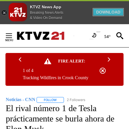
KTVZ News App
DOWNLOAD
Breaking News Alerts
& Video On Demand
Skip
to
54°
Content
FIRE ALERT:
1 of 4
Tracking Wildfires in Crook County
Noticias - CNN
2 Followers
FOLLOW
FOLLOW "NOTICIAS - CNN" TO RECEIVE NOTIF
El rival número 1 de Tesla
prácticamente se burla ahora de
Elon Musk