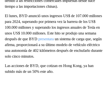
debido a las restricciones comerciales impuestas desde hace
tiempo a las importaciones chinas).
El lunes, BYD anunció unos ingresos US$ de 107.000 millones
para 2024, superando por primera vez la barrera de los US$
100.000 millones y superando los ingresos anuales de Tesla en
unos US$ 10.000 millones. Este hito se produjo una semana
después de que BYD
presentara
un sistema de carga que, según
afirma, proporcionará a su último modelo de vehículo eléctrico
una autonomía de 402 kilómetros después de enchufarlo durante
solo cinco minutos.
Las acciones de BYD, que cotizan en Hong Kong, ya han
subido más de un 50% este año.
A
D
V
E
R
TI
S
E
M