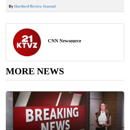
By
Hartford Review Journal
CNN Newsource
MORE NEWS