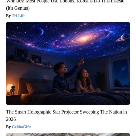
Wrinkles: Most People Use Lotions. Koreans Do This Instead
(It's Genius)
Tri Lift
The Smart Holographic Star Projector Sweeping The Nation in
2026
GekkoGifts