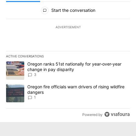
All Comments
Start the conversation
ADVERTISEMENT
ACTIVE CONVERSATIONS
The following is a list of the most commented articles in the last 7
A trending article titled "Oregon ranks 51st nationally for year-
Oregon ranks 51st nationally for year-over-year
change in pay disparity
3
A trending article titled "Oregon fire officials warn drivers of ris
Oregon fire officials warn drivers of rising wildfire
dangers
1
Powered by