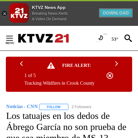
KTVZ News App
DOWNLOAD
Breaking News Alerts
& Video On Demand
Skip
to
53°
Content
FIRE ALERT:
1 of 5
Tracking Wildfires in Crook County
Noticias - CNN
2 Followers
FOLLOW
FOLLOW "NOTICIAS - CNN" TO RECEIVE NOTIF
Los tatuajes en los dedos de
Ábrego García no son prueba de
que sea miembro de MS-13,