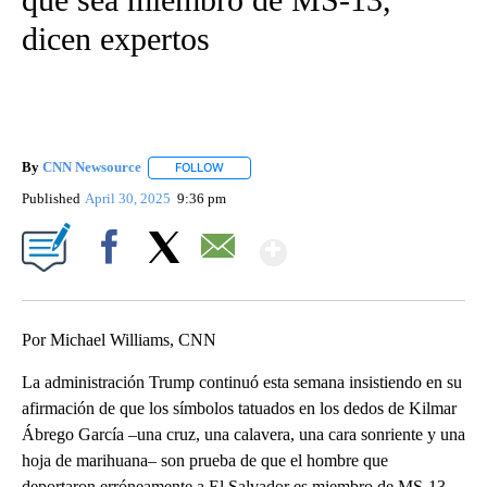
dicen expertos
By
CNN Newsource
FOLLOW
FOLLOW "" TO RECEIVE NOTIFICATIONS ABOU
Published
April 30, 2025
9:36 pm
Show More
Facebook
X
Email
Por Michael Williams, CNN
La administración Trump continuó esta semana insistiendo en su
afirmación de que los símbolos tatuados en los dedos de Kilmar
Ábrego García –una cruz, una calavera, una cara sonriente y una
hoja de marihuana– son prueba de que el hombre que
deportaron erróneamente a El Salvador es miembro de MS-13.