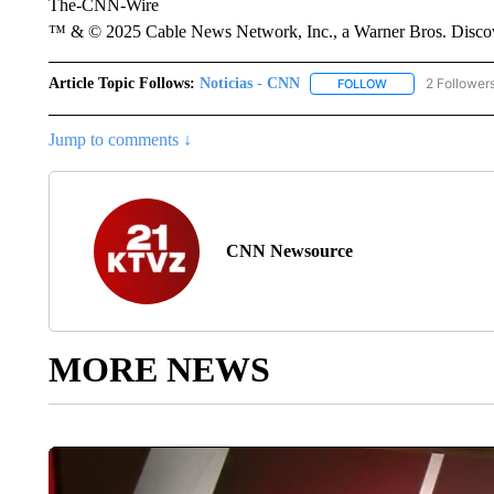
The-CNN-Wire
™ & © 2025 Cable News Network, Inc., a Warner Bros. Discove
Article Topic Follows:
Noticias - CNN
2 Follower
FOLLOW
FOLLOW "NOTICIA
Jump to comments ↓
CNN Newsource
MORE NEWS