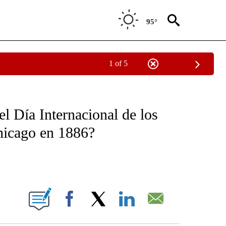
95°
1 of 5
OTIFICATIONS ABOUT NEW PAGES ON "NOTICIAS - CNN".
el Día Internacional de los
hicago en 1886?
ABOUT NEW PAGES ON "".
Facebook
X
LinkedIn
Email