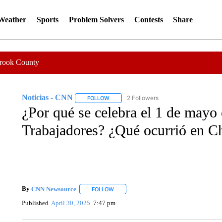
 Weather
Sports
Problem Solvers
Contests
Share
Crook County
Noticias - CNN
2 Followers
FOLLOW
FOLLOW "NOTICIAS - CNN" TO RECEIVE N
¿Por qué se celebra el 1 de mayo 
Trabajadores? ¿Qué ocurrió en C
By
CNN Newsource
FOLLOW
FOLLOW "" TO RECEIVE NOTIFICATIONS 
Published
April 30, 2025
7:47 pm