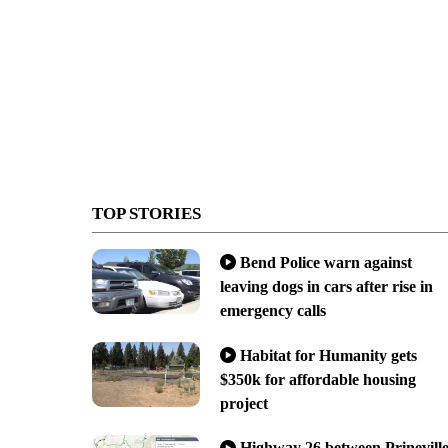
TOP STORIES
Bend Police warn against
leaving dogs in cars after rise in
emergency calls
Habitat for Humanity gets
$350k for affordable housing
project
Highway 26 between Prinevill