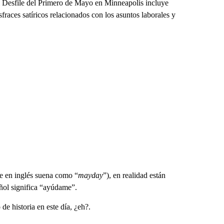
 el Desfile del Primero de Mayo en Minneapolis incluye
sfraces satíricos relacionados con los asuntos laborales y
ue en inglés suena como “
mayday
”), en realidad están
ñol significa “ayúdame”.
e historia en este día, ¿eh?.