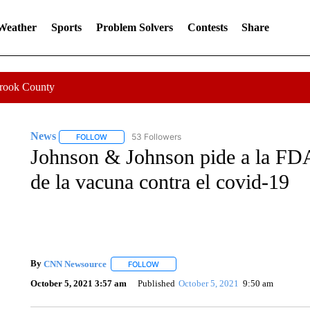
 Weather
Sports
Problem Solvers
Contests
Share
Crook County
News
53 Followers
FOLLOW
FOLLOW "NEWS" TO RECEIVE NOTIFICATIONS ABOUT 
Johnson & Johnson pide a la FDA 
de la vacuna contra el covid-19
By
CNN Newsource
FOLLOW
FOLLOW "" TO RECEIVE NOTIFICATIONS 
October 5, 2021 3:57 am
Published
October 5, 2021
9:50 am