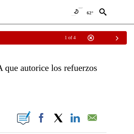
62°
1 of 4
NEW PAGES ON "NEWS".
que autorice los refuerzos
ABOUT NEW PAGES ON "".
Facebook
X
LinkedIn
Email