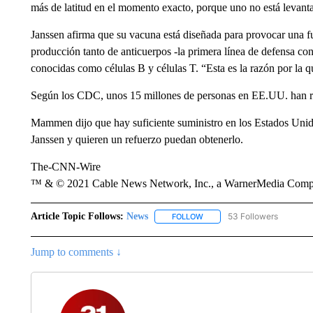
más de latitud en el momento exacto, porque uno no está levanta
Janssen afirma que su vacuna está diseñada para provocar una fu
producción tanto de anticuerpos -la primera línea de defensa con
conocidas como células B y células T. “Esta es la razón por la
Según los CDC, unos 15 millones de personas en EE.UU. han re
Mammen dijo que hay suficiente suministro en los Estados Unido
Janssen y quieren un refuerzo puedan obtenerlo.
The-CNN-Wire
™ & © 2021 Cable News Network, Inc., a WarnerMedia Company
Article Topic Follows:
News
53 Followers
FOLLOW
FOLLOW "NEWS" TO RECEIVE
Jump to comments ↓