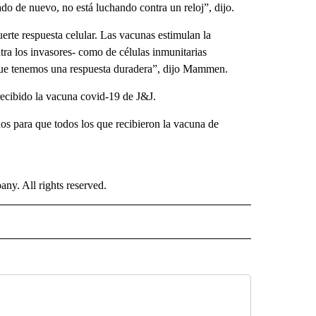
do de nuevo, no está luchando contra un reloj”, dijo.
erte respuesta celular. Las vacunas estimulan la
tra los invasores- como de células inmunitarias
 que tenemos una respuesta duradera”, dijo Mammen.
cibido la vacuna covid-19 de J&J.
s para que todos los que recibieron la vacuna de
. All rights reserved.
 NOTIFICATIONS ABOUT NEW PAGES ON "NEWS".