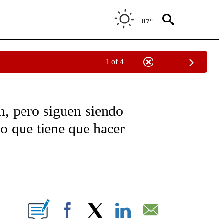
87°
1 of 4
NEW PAGES ON "NEWS".
, pero siguen siendo
lo que tiene que hacer
ABOUT NEW PAGES ON "".