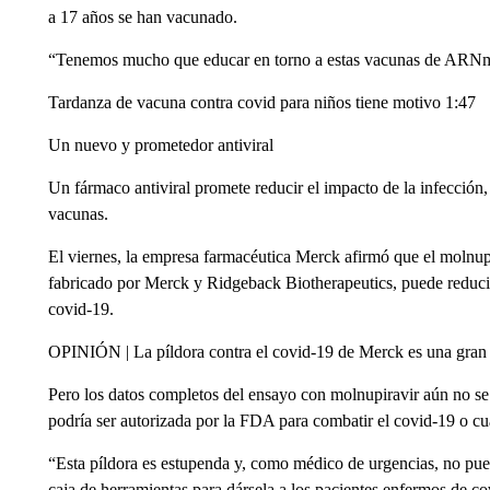
a 17 años se han vacunado.
“Tenemos mucho que educar en torno a estas vacunas de ARNm
Tardanza de vacuna contra covid para niños tiene motivo 1:47
Un nuevo y prometedor antiviral
Un fármaco antiviral promete reducir el impacto de la infección, 
vacunas.
El viernes, la empresa farmacéutica Merck afirmó que el molnupi
fabricado por Merck y Ridgeback Biotherapeutics, puede reducir 
covid-19.
OPINIÓN | La píldora contra el covid-19 de Merck es una gran n
Pero los datos completos del ensayo con molnupiravir aún no se h
podría ser autorizada por la FDA para combatir el covid-19 o c
“Esta píldora es estupenda y, como médico de urgencias, no pu
caja de herramientas para dársela a los pacientes enfermos de c