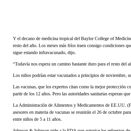
Y el decano de medicina tropical del Baylor College of Medicine
resto del año. Los meses más fríos traen consigo condiciones que
sigue estando infravacunado, dijo.
“Todavía nos espera un camino bastante duro para el resto del a
Los niños podrían estar vacunados a principios de noviembre, 
Las vacunas, que los expertos citan como la mejor protección cont
partir de los 12 años. Pero las autoridades sanitarias esperan qu
La Administración de Alimentos y Medicamentos de EE.UU. (FDA,
asesores en materia de vacunas se reunirán el 26 de octubre para 
entre niños de 5 a 11 años.
Johnson & Johnson pide a la FDA que autorice los refuerzos de 