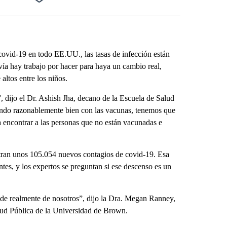
Facebook
X
LinkedIn
Email
id-19 en todo EE.UU., las tasas de infección están
vía hay trabajo por hacer para haya un cambio real,
ltos entre los niños.
, dijo el Dr. Ashish Jha, decano de la Escuela de Salud
ndo razonablemente bien con las vacunas, tenemos que
 encontrar a las personas que no están vacunadas e
stran unos 105.054 nuevos contagios de covid-19. Esa
es, y los expertos se preguntan si ese descenso es un
ende realmente de nosotros”, dijo la Dra. Megan Ranney,
lud Pública de la Universidad de Brown.