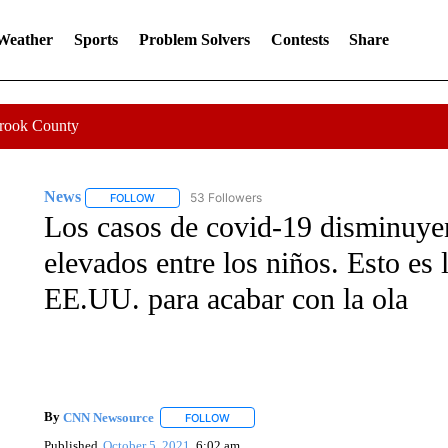
 Weather
Sports
Problem Solvers
Contests
Share
Crook County
News
53 Followers
FOLLOW
FOLLOW "NEWS" TO RECEIVE NOTIFICATIONS ABOUT 
Los casos de covid-19 disminuyen
elevados entre los niños. Esto es 
EE.UU. para acabar con la ola
By
CNN Newsource
FOLLOW
FOLLOW "" TO RECEIVE NOTIFICATIONS 
Published
October 5, 2021
6:02 am