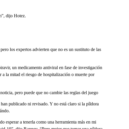
”, dijo Hotez.
pero los expertos advierten que no es un sustituto de las
ravir, un medicamento antiviral en fase de investigación
a la mitad el riesgo de hospitalización o muerte por
oticia, pero puede que no cambie las reglas del juego
an publicado ni revisado. Y no está claro si la píldora
uándo.
edo esperar a tenerla como una herramienta más en mi
ovid-19”, dijo Ranney. “Pero mejor que tomar una píldora