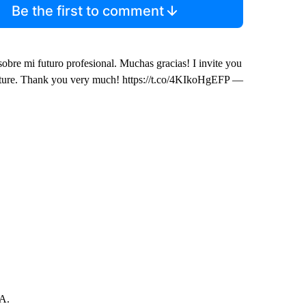
Be the first to comment
 sobre mi futuro profesional. Muchas gracias! I invite you
 future. Thank you very much! https://t.co/4KIkoHgEFP —
BA.