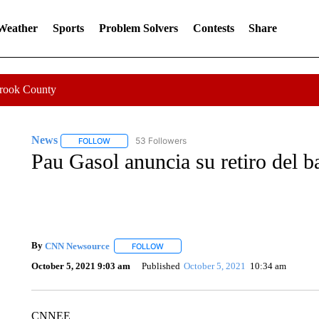
 Weather
Sports
Problem Solvers
Contests
Share
Crook County
News
53 Followers
FOLLOW
FOLLOW "NEWS" TO RECEIVE NOTIFICATIONS ABOUT 
Pau Gasol anuncia su retiro del b
By
CNN Newsource
FOLLOW
FOLLOW "" TO RECEIVE NOTIFICATIONS 
October 5, 2021 9:03 am
Published
October 5, 2021
10:34 am
CNNEE