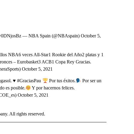
om/jw0DNjosBz — NBA Spain (@NBAspain) October 5,
nillos NBA6 veces All-Star1 Rookie del Año2 platas y 1
2 bronces – Eurobasket3 ACB1 Copa Rey Gracias.
eraSports) October 5, 2021
gasol.
♥️
#GraciasPau
Por tus éxitos.
Por ser un
do es posible.
Y por hacernos felices.
COE_es) October 5, 2021
. All rights reserved.
 NOTIFICATIONS ABOUT NEW PAGES ON "NEWS".