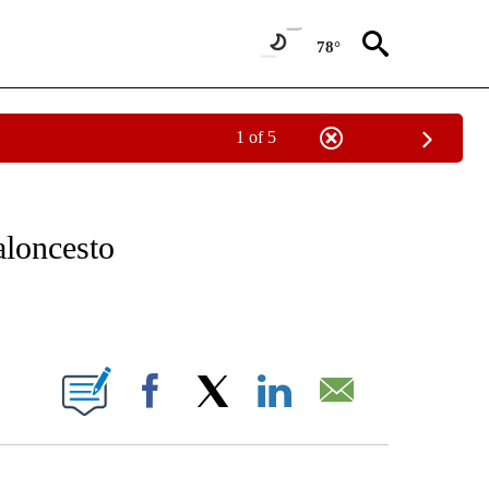
78°
1 of 5
NEW PAGES ON "NEWS".
aloncesto
ABOUT NEW PAGES ON "".
Facebook
X
LinkedIn
Email