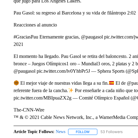
que jugó para Los Angeles Lakers.
Pau Gasol: su regreso al Barcelona y su vida de filántropo 2:02
Reacciones al anuncio
#GraciasPau Eternamente gracias, @paugasol pic.twitter.c
2021
El momento ha llegado. Pau Gasol se retira del baloncesto. 2 a
bronce – Juegos Olímpicos1 oro – Mundial3 oros, 2 platas y 
@paugasol pic.twitter.com/lv0YhbPr5J — Sphera Sports (@Sph
El mejor viaje de nuestras vidas llega a su fin.
El de @pau
referente fuera de la cancha.
Por enseñarle a cada niño que to
pic.twitter.com/MBIpuaZX2g — Comité Olímpico Español (@
The-CNN-Wire
™ & © 2021 Cable News Network, Inc., a WarnerMedia Company
Article Topic Follows:
News
53 Followers
FOLLOW
FOLLOW "NEWS" TO RECEIVE