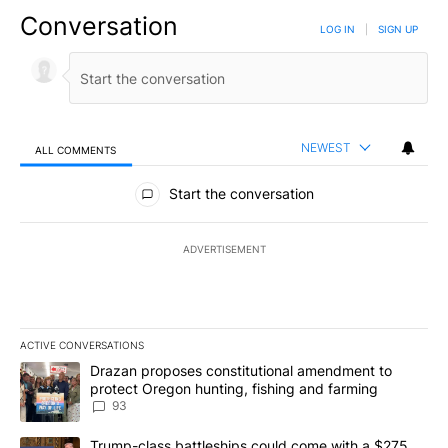
Conversation
LOG IN
|
SIGN UP
NEWEST
ALL COMMENTS
All Comments
Start the conversation
ADVERTISEMENT
ACTIVE CONVERSATIONS
The following is a list of the most commented articles in the last 7
A trending article titled "Drazan proposes constitutional amendm
Drazan proposes constitutional amendment to
protect Oregon hunting, fishing and farming
93
A trending article titled "Trump-class battleships could come with
Trump-class battleships could come with a $275