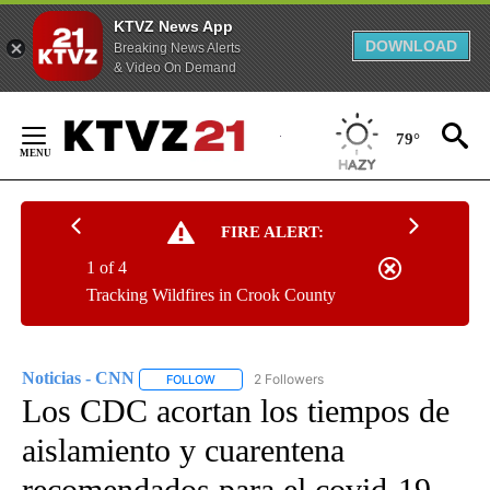
KTVZ News App
DOWNLOAD
Breaking News Alerts
& Video On Demand
Skip
to
79°
Content
FIRE ALERT:
1 of 4
Tracking Wildfires in Crook County
Noticias - CNN
2 Followers
FOLLOW
FOLLOW "NOTICIAS - CNN" TO RECEIVE NOTIF
Los CDC acortan los tiempos de
aislamiento y cuarentena
recomendados para el covid-19