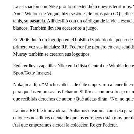
La asociación con Nike pronto se extendió a nuevos territorios
Anna Wintour de Vogue, hizo sesiones de fotos para GQ”, dice 
tenis, su pasarela. Allí desfiló con un cárdigan de la vieja escu
blancos. También llevaba accesorios a juego.
En 2006, lució un logotipo en el bolsillo izquierdo del pecho de 
primera vez sus iniciales: RF. Federer fue pionero en este sen
Murray también se crearon sus logotipos.
Federer lleva zapatillas Nike en la Pista Central de Wimbledon 
Sport/Getty Images)
Nakajima dijo: “Muchos atletas de élite empezaron a tener líne
para que las empresas los ficharan. Si firmas con nosotros, crear
que recibirás derechos de autor. ¿Qué atletas dirán: ‘No, no quie
La línea RF fue innovadora. “Solíamos crear una camiseta para t
entonces nos dimos cuenta de que los europeos están muy por 
Así que empezamos a crear la colección Roger Federer.