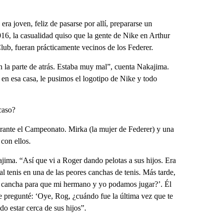
a joven, feliz de pasarse por allí, prepararse un
16, la casualidad quiso que la gente de Nike en Arthur
ub, fueran prácticamente vecinos de los Federer.
n la parte de atrás. Estaba muy mal”, cuenta Nakajima.
n esa casa, le pusimos el logotipo de Nike y todo
caso?
urante el Campeonato. Mirka (la mujer de Federer) y una
 con ellos.
jima. “Así que vi a Roger dando pelotas a sus hijos. Era
l tenis en una de las peores canchas de tenis. Más tarde,
la cancha para que mi hermano y yo podamos jugar?’. Él
e pregunté: ‘Oye, Rog, ¿cuándo fue la última vez que te
do estar cerca de sus hijos”.