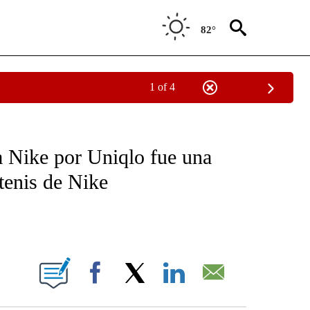
82°
1 of 4
OTIFICATIONS ABOUT NEW PAGES ON "NOTICIAS - CNN".
a Nike por Uniqlo fue una
 tenis de Nike
ABOUT NEW PAGES ON "".
Facebook
X
LinkedIn
Email