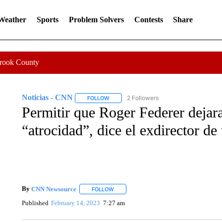
 Weather
Sports
Problem Solvers
Contests
Share
Crook County
Noticias - CNN
2 Followers
FOLLOW
FOLLOW "NOTICIAS - CNN" TO RECEIVE N
Permitir que Roger Federer dejar
“atrocidad”, dice el exdirector de
By
CNN Newsource
FOLLOW
FOLLOW "" TO RECEIVE NOTIFICATIONS 
Published
February 14, 2023
7:27 am