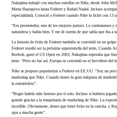
Nakajima trabajó con muchas estrellas en Nike, desde John Mc
Maria Sharapova hasta Federer y Rafael Nadal. Incluso acompañ
especialidad). Conoció a Federer cuando Nike lo fichó con 13 a
“Era prometedor, uno de los mejores juniors. Le contratamos y 
naturaleza y habla bien. Y me di cuenta de que sabía que iba a s
La historia de éxito de Federer también se convirtió en un golp
Federer resultó ser la próxima superestrella del tenis. Cuando
Reebok, ganó el US Open en 2003, Nakajima esperaba que fuera
tenis. “Pero no fue así. Europa se convirtió en el hervidero del 
Nike se propuso popularizar a Federer en EE.UU. “Soy un poco 
marketing que Nike. Cuando tienes la gran máquina de marketing
la estratósfera”.
“Roger habría sido famoso por sí solo. Incluso si hubiera jugad
grande gracias a la maquinaria de marketing de Nike. La exposi
increíble. Obviamente, tienes que tener éxito en la cancha, y R
ojos a mucha gente”.