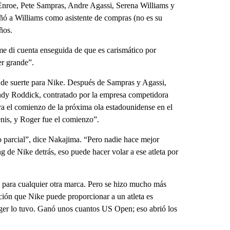
Enroe, Pete Sampras, Andre Agassi, Serena Williams y
ó a Williams como asistente de compras (no es su
ños.
me di cuenta enseguida de que es carismático por
er grande”.
e de suerte para Nike. Después de Sampras y Agassi,
 Andy Roddick, contratado por la empresa competidora
 el comienzo de la próxima ola estadounidense en el
tenis, y Roger fue el comienzo”.
parcial”, dice Nakajima. “Pero nadie hace mejor
 de Nike detrás, eso puede hacer volar a ese atleta por
o para cualquier otra marca. Pero se hizo mucho más
ción que Nike puede proporcionar a un atleta es
oger lo tuvo. Ganó unos cuantos US Open; eso abrió los