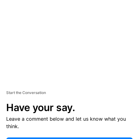
E
R
TI
S
E
M
E
N
T
Start the Conversation
Have your say.
Leave a comment below and let us know what you
think.