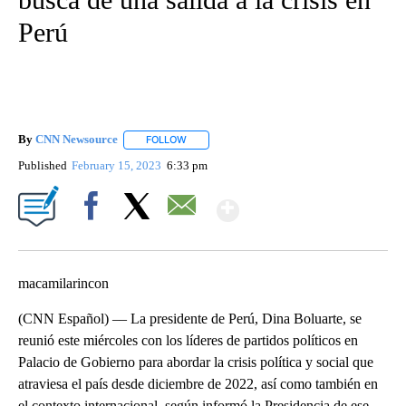
Perú
By
CNN Newsource
FOLLOW
FOLLOW "" TO RECEIVE NOTIFICATIONS ABOU
Published
February 15, 2023
6:33 pm
Show More
Facebook
X
Email
macamilarincon
(CNN Español) –– La presidente de Perú, Dina Boluarte, se
reunió este miércoles con los líderes de partidos políticos en
Palacio de Gobierno para abordar la crisis política y social que
atraviesa el país desde diciembre de 2022, así como también en
el contexto internacional, según informó la Presidencia de ese