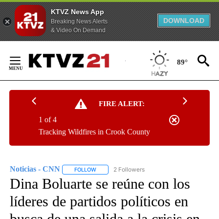
KTVZ News App
DOWNLOAD
Breaking News Alerts
& Video On Demand
Skip
to
89°
Content
FIRE ALERT:
1 of 4
Tracking Wildfires in Crook County
Noticias - CNN
2 Followers
FOLLOW
FOLLOW "NOTICIAS - CNN" TO RECEIVE NOTIF
Dina Boluarte se reúne con los
líderes de partidos políticos en
busca de una salida a la crisis en