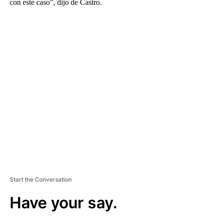
con este caso”, dijo de Castro.
A
D
V
E
R
TI
S
E
M
E
N
T
Start the Conversation
Have your say.