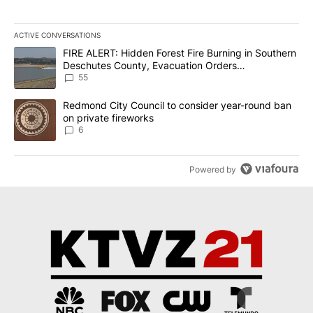
ACTIVE CONVERSATIONS
The following is a list of the most commented articles in the last 7
A trending article titled "FIRE ALERT: Hidden Forest Fire Burni
FIRE ALERT: Hidden Forest Fire Burning in Southern
Deschutes County, Evacuation Orders
Implemented
55
A trending article titled "Redmond City Council to consider year
Redmond City Council to consider year-round ban
on private fireworks
6
Powered by