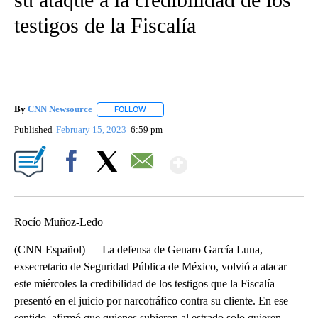
testigos de la Fiscalía
By
CNN Newsource
FOLLOW
FOLLOW "" TO RECEIVE NOTIFICATIONS ABOU
Published
February 15, 2023
6:59 pm
Show More
Facebook
X
Email
Rocío Muñoz-Ledo
(CNN Español) — La defensa de Genaro García Luna,
exsecretario de Seguridad Pública de México, volvió a atacar
este miércoles la credibilidad de los testigos que la Fiscalía
presentó en el juicio por narcotráfico contra su cliente. En ese
sentido, afirmó que quienes subieron al estrado solo quieren