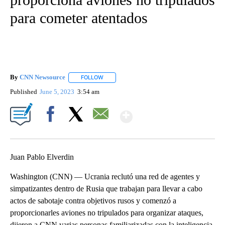
para cometer atentados
By
CNN Newsource
FOLLOW
FOLLOW "" TO RECEIVE NOTIFICATIONS ABOU
Published
June 5, 2023
3:54 am
Show More
Facebook
X
Email
Juan Pablo Elverdin
Washington (CNN) — Ucrania reclutó una red de agentes y
simpatizantes dentro de Rusia que trabajan para llevar a cabo
actos de sabotaje contra objetivos rusos y comenzó a
proporcionarles aviones no tripulados para organizar ataques,
dijeron a CNN varias personas familiarizadas con la inteligencia