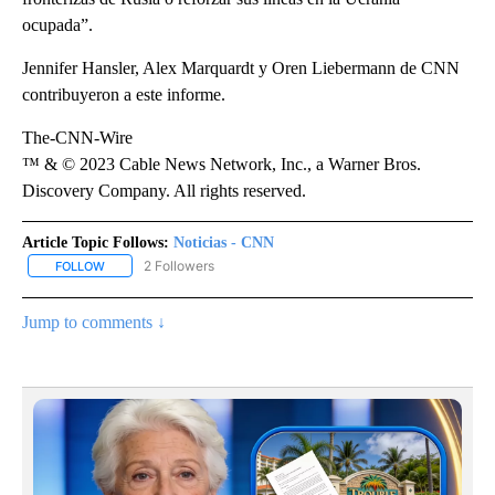
ocupada”.
Jennifer Hansler, Alex Marquardt y Oren Liebermann de CNN
contribuyeron a este informe.
The-CNN-Wire
™ & © 2023 Cable News Network, Inc., a Warner Bros.
Discovery Company. All rights reserved.
Article Topic Follows:
Noticias - CNN
2 Followers
FOLLOW
FOLLOW "NOTICIAS - CNN" TO RECEIVE NOTIFICATIONS ABOUT NE
Jump to comments ↓