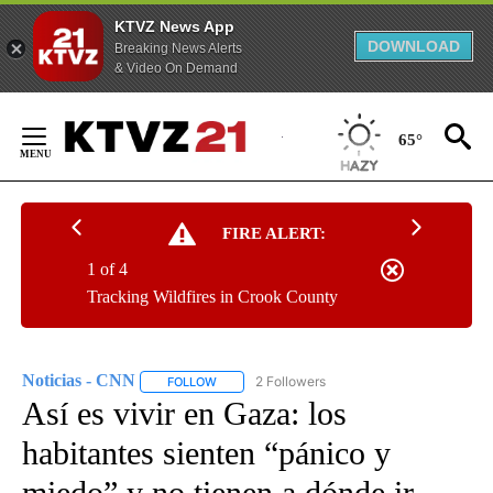
KTVZ News App
DOWNLOAD
Breaking News Alerts
& Video On Demand
Skip
to
65°
Content
FIRE ALERT:
1 of 4
Tracking Wildfires in Crook County
Noticias - CNN
2 Followers
FOLLOW
FOLLOW "NOTICIAS - CNN" TO RECEIVE NOTIF
Así es vivir en Gaza: los
habitantes sienten “pánico y
miedo” y no tienen a dónde ir