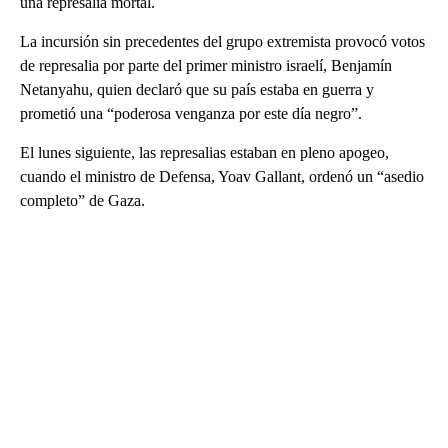
una represalia mortal.
La incursión sin precedentes del grupo extremista provocó votos
de represalia por parte del primer ministro israelí, Benjamín
Netanyahu, quien declaró que su país estaba en guerra y
prometió una “poderosa venganza por este día negro”.
El lunes siguiente, las represalias estaban en pleno apogeo,
cuando el ministro de Defensa, Yoav Gallant, ordenó un “asedio
completo” de Gaza.
A
D
V
E
R
TI
S
E
M
E
N
T