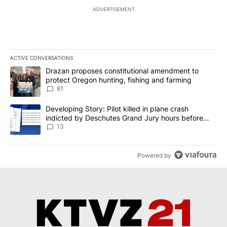
ADVERTISEMENT
ACTIVE CONVERSATIONS
The following is a list of the most commented articles in the last 7
A trending article titled "Drazan proposes constitutional amendm
Drazan proposes constitutional amendment to
protect Oregon hunting, fishing and farming
81
A trending article titled "Developing Story: Pilot killed in plane
Developing Story: Pilot killed in plane crash
indicted by Deschutes Grand Jury hours before
incident
13
Powered by