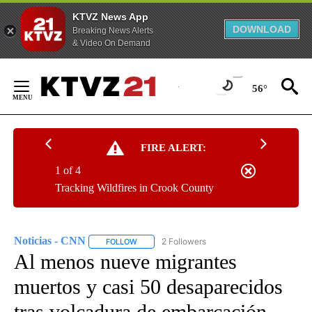
KTVZ News App
DOWNLOAD
Breaking News Alerts
& Video On Demand
Skip
to
56°
Content
FIRE ALERT:
1 of 4
Tracking Wildfires in Crook County
Noticias - CNN
2 Followers
FOLLOW
FOLLOW "NOTICIAS - CNN" TO RECEIVE NOTIF
Al menos nueve migrantes
muertos y casi 50 desaparecidos
tras volcadura de embarcación