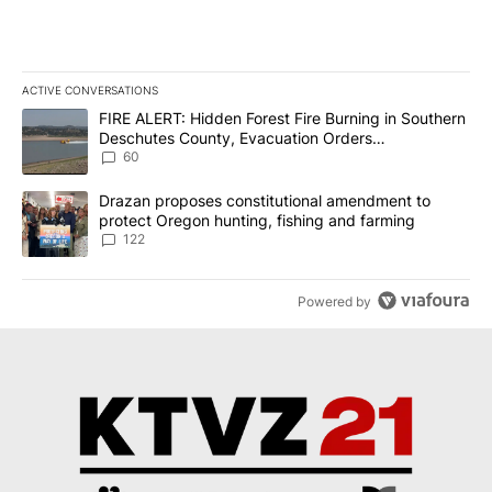
ACTIVE CONVERSATIONS
The following is a list of the most commented articles in the last 7
A trending article titled "FIRE ALERT: Hidden Forest Fire Burni
FIRE ALERT: Hidden Forest Fire Burning in Southern
Deschutes County, Evacuation Orders
Implemented
60
A trending article titled "Drazan proposes constitutional amendm
Drazan proposes constitutional amendment to
protect Oregon hunting, fishing and farming
122
Powered by