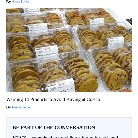
ApexLabs
Warning 14 Products to Avoid Buying at Costco
learnitwise
BE PART OF THE CONVERSATION
KTVZ is committed to providing a forum for civil and