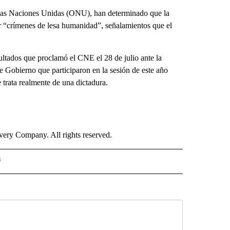
e las Naciones Unidas (ONU), han determinado que la
ir “crímenes de lesa humanidad”, señalamientos que el
ultados que proclamó el CNE el 28 de julio ante la
 Gobierno que participaron en la sesión de este año
 trata realmente de una dictadura.
ry Company. All rights reserved.
s
S - CNN" TO RECEIVE NOTIFICATIONS ABOUT NEW PAGES ON "NOTICIAS - CNN".