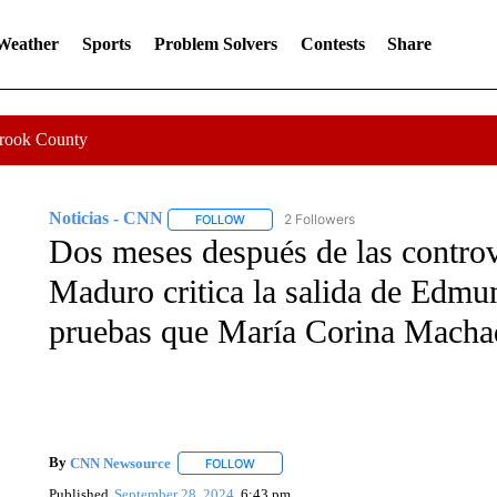
 Weather
Sports
Problem Solvers
Contests
Share
Crook County
Noticias - CNN
2 Followers
FOLLOW
FOLLOW "NOTICIAS - CNN" TO RECEIVE N
Dos meses después de las controv
Maduro critica la salida de Edmu
pruebas que María Corina Macha
By
CNN Newsource
FOLLOW
FOLLOW "" TO RECEIVE NOTIFICATIONS 
Published
September 28, 2024
6:43 pm