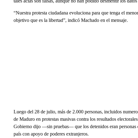
tales actas son falsas, aunque no han podido desmentir los dato
“Nuestra protesta ciudadana evoluciona para que tenga el menor
objetivo que es la libertad”, indicó Machado en el mensaje.
Luego del 28 de julio, más de 2.000 personas, incluidos numer
de Maduro en protestas masivas contra los resultados electoral
Gobierno dijo —sin pruebas— que los detenidos eran personas qu
país con apoyo de poderes extranjeros.