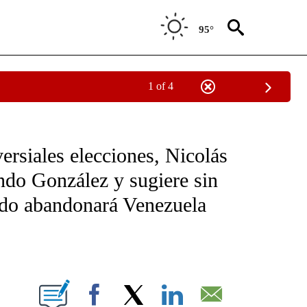
95°
1 of 4
OTIFICATIONS ABOUT NEW PAGES ON "NOTICIAS - CNN".
ersiales elecciones, Nicolás
ndo González y sugiere sin
do abandonará Venezuela
ABOUT NEW PAGES ON "".