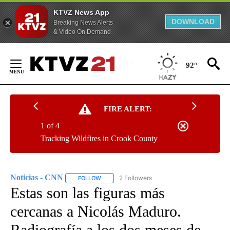
KTVZ News App
DOWNLOAD
Breaking News Alerts
& Video On Demand
Skip
to
92°
Content
FIRE ALERT:
1 of 4
Tracking Wildfires in Crook County
Noticias - CNN
2 Followers
FOLLOW
FOLLOW "NOTICIAS - CNN" TO RECEIVE NOTIF
Estas son las figuras más
cercanas a Nicolás Maduro.
Radiografía a los dos meses de