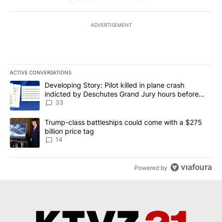
ADVERTISEMENT
ACTIVE CONVERSATIONS
The following is a list of the most commented articles in the last 7
A trending article titled "Developing Story: Pilot killed in plan
Developing Story: Pilot killed in plane crash
indicted by Deschutes Grand Jury hours before
incident
33
A trending article titled "Trump-class battleships could come wit
Trump-class battleships could come with a $275
billion price tag
14
Powered by