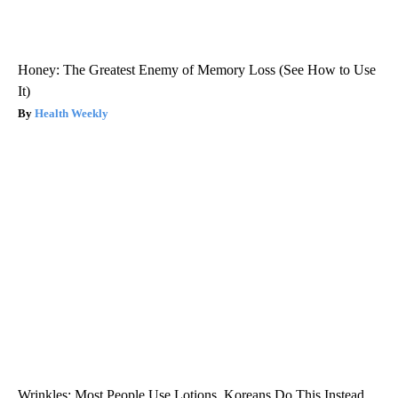
Honey: The Greatest Enemy of Memory Loss (See How to Use
It)
Health Weekly
Wrinkles: Most People Use Lotions. Koreans Do This Instead