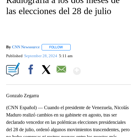
las elecciones del 28 de julio
By
CNN Newsource
FOLLOW
FOLLOW "" TO RECEIVE NOTIFICATIONS ABOU
Published
September 28, 2024
5:11 am
Show More
Facebook
X
Email
Gonzalo Zegarra
(CNN Español) — Cuando el presidente de Venezuela, Nicolás
Maduro realizó cambios en su gabinete en agosto, tras ser
declarado vencedor en las polémicas elecciones presidenciales
del 28 de julio, ordenó algunos movimientos trascendentes, pero
no hubo sorpresas ni rostros nuevos entre los puestos más