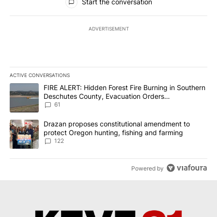
Start the conversation
ADVERTISEMENT
ACTIVE CONVERSATIONS
The following is a list of the most commented articles in the last 7
A trending article titled "FIRE ALERT: Hidden Forest Fire Burni
FIRE ALERT: Hidden Forest Fire Burning in Southern
Deschutes County, Evacuation Orders
Implemented
61
A trending article titled "Drazan proposes constitutional amendm
Drazan proposes constitutional amendment to
protect Oregon hunting, fishing and farming
122
Powered by