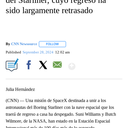
sido largamente retrasado
By
CNN Newsource
FOLLOW
FOLLOW "" TO RECEIVE NOTIFICATIONS ABOU
Published
September 28, 2024
12:02 am
Show More
Facebook
X
Email
Julia Hernández
(CNN) — Una misión de SpaceX destinada a unir a los
astronautas del Boeing Starliner con la nave espacial que los
traerá de regreso a casa ha despegado. Suni Williams y Butch
Wilmore, de la NASA, han estado en la Estación Espacial
Internacional más de 100 días más de lo esperado.