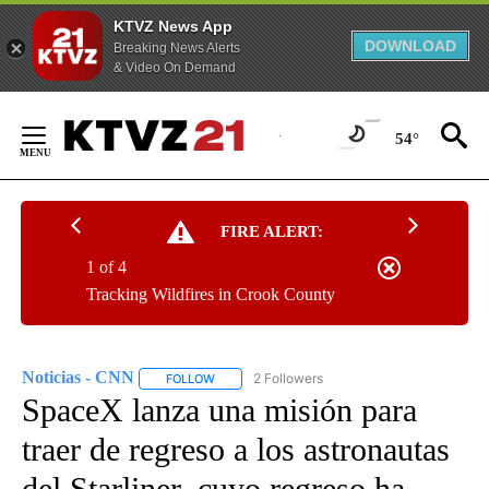
KTVZ News App
DOWNLOAD
Breaking News Alerts
& Video On Demand
Skip
to
54°
Content
FIRE ALERT:
1 of 4
Tracking Wildfires in Crook County
Noticias - CNN
2 Followers
FOLLOW
FOLLOW "NOTICIAS - CNN" TO RECEIVE NOTIF
SpaceX lanza una misión para
traer de regreso a los astronautas
del Starliner, cuyo regreso ha