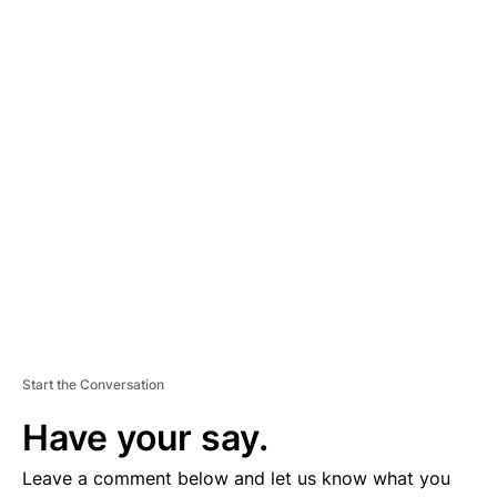
A
D
V
E
R
TI
S
E
M
E
N
T
Start the Conversation
Have your say.
Leave a comment below and let us know what you