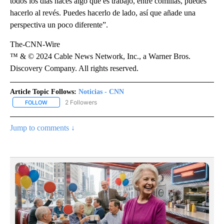
todos los días haces algo que es trabajo, entre comillas, puedes
hacerlo al revés. Puedes hacerlo de lado, así que añade una
perspectiva un poco diferente”.
The-CNN-Wire
™ & © 2024 Cable News Network, Inc., a Warner Bros.
Discovery Company. All rights reserved.
Article Topic Follows:
Noticias - CNN
2 Followers
FOLLOW
FOLLOW "NOTICIAS - CNN" TO RECEIVE NOTIFICATIONS ABOUT NE
Jump to comments ↓