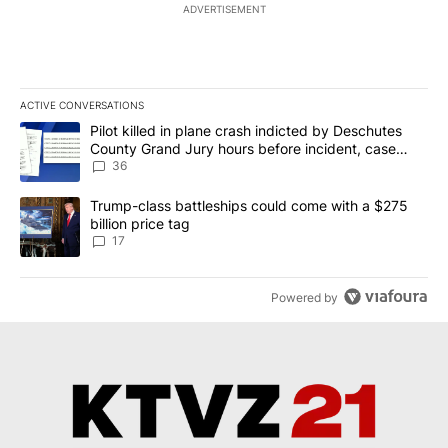
ADVERTISEMENT
ACTIVE CONVERSATIONS
The following is a list of the most commented articles in the last 7
A trending article titled "Pilot killed in plane crash indicted b
Pilot killed in plane crash indicted by Deschutes
County Grand Jury hours before incident, case
dismissed following death
36
A trending article titled "Trump-class battleships could come with
Trump-class battleships could come with a $275
billion price tag
17
Powered by