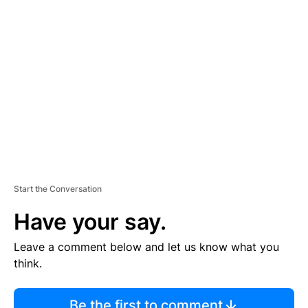
TI
S
E
M
E
N
T
Start the Conversation
Have your say.
Leave a comment below and let us know what you
think.
Be the first to comment