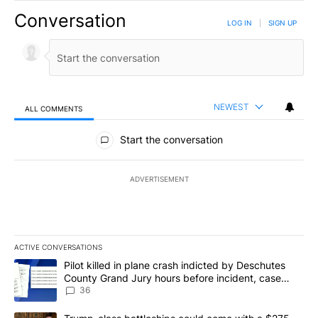
Conversation
LOG IN
|
SIGN UP
NEWEST
ALL COMMENTS
All Comments
Start the conversation
ADVERTISEMENT
ACTIVE CONVERSATIONS
The following is a list of the most commented articles in the last 7
A trending article titled "Pilot killed in plane crash indicted b
Pilot killed in plane crash indicted by Deschutes
County Grand Jury hours before incident, case
dismissed following death
36