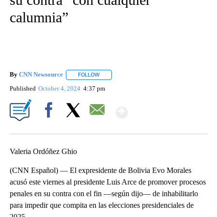
calumnia”
By
CNN Newsource
FOLLOW
FOLLOW "" TO RECEIVE NOTIFICATIONS ABOU
Published
October 4, 2024
4:37 pm
Show More
Facebook
X
Email
Valeria Ordóñez Ghio
(CNN Español) — El expresidente de Bolivia Evo Morales
acusó este viernes al presidente Luis Arce de promover procesos
penales en su contra con el fin —según dijo— de inhabilitarlo
para impedir que compita en las elecciones presidenciales de
2025.