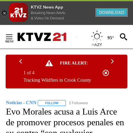
KTVZ News App
DOWNLOAD
Breaking News Alerts
& Video On Demand
Skip
to
95°
Content
FIRE ALERT:
1 of 4
Tracking Wildfires in Crook County
Noticias - CNN
2 Followers
FOLLOW
FOLLOW "NOTICIAS - CNN" TO RECEIVE NOTIF
Evo Morales acusa a Luis Arce
de promover procesos penales en
su contra “con cualquier