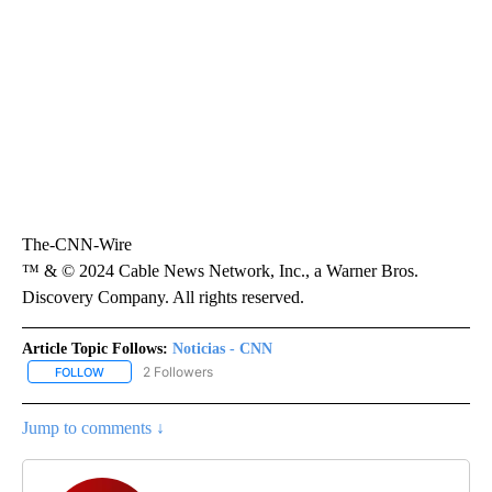
The-CNN-Wire
™ & © 2024 Cable News Network, Inc., a Warner Bros.
Discovery Company. All rights reserved.
Article Topic Follows:
Noticias - CNN
2 Followers
FOLLOW
FOLLOW "NOTICIAS - CNN" TO RECEIVE NOTIFICATIONS ABOUT NE
Jump to comments ↓