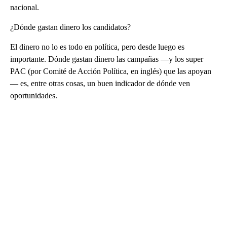
nacional.
¿Dónde gastan dinero los candidatos?
El dinero no lo es todo en política, pero desde luego es
importante. Dónde gastan dinero las campañas —y los super
PAC (por Comité de Acción Política, en inglés) que las apoyan
— es, entre otras cosas, un buen indicador de dónde ven
oportunidades.
A
D
V
E
R
TI
S
E
M
E
N
T