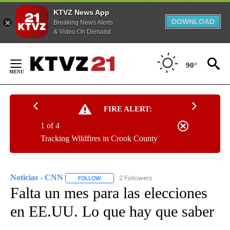
KTVZ News App
DOWNLOAD
Breaking News Alerts
& Video On Demand
Skip
to
90°
Content
FIRE ALERT:
1 of 4
Tracking Wildfires in Crook County
Noticias - CNN
2 Followers
FOLLOW
FOLLOW "NOTICIAS - CNN" TO RECEIVE NOTIF
Falta un mes para las elecciones
en EE.UU. Lo que hay que saber