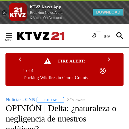
KTVZ News App
DOWNLOAD
Breaking News Alerts
& Video On Demand
Skip
to
50°
Content
FIRE ALERT:
1 of 4
Tracking Wildfires in Crook County
Noticias - CNN
2 Followers
FOLLOW
FOLLOW "NOTICIAS - CNN" TO RECEIVE NOTIF
OPINIÓN | Delta: ¿naturaleza o
negligencia de nuestros
políticos?