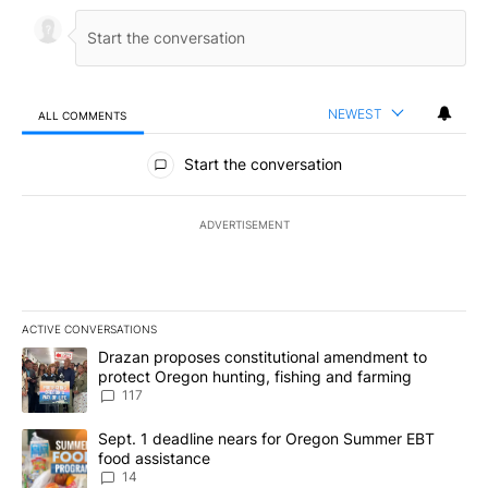
NEWEST
ALL COMMENTS
All Comments
Start the conversation
ADVERTISEMENT
ACTIVE CONVERSATIONS
The following is a list of the most commented articles in the last 7
A trending article titled "Drazan proposes constitutional amendm
Drazan proposes constitutional amendment to
protect Oregon hunting, fishing and farming
117
A trending article titled "Sept. 1 deadline nears for Oregon Sum
Sept. 1 deadline nears for Oregon Summer EBT
food assistance
14