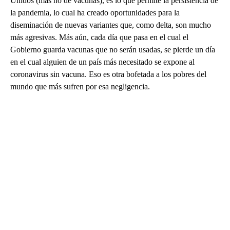
Unidos (más no de vacunas), es lo que permite la persistencia de
la pandemia, lo cual ha creado oportunidades para la
diseminación de nuevas variantes que, como delta, son mucho
más agresivas. Más aún, cada día que pasa en el cual el
Gobierno guarda vacunas que no serán usadas, se pierde un día
en el cual alguien de un país más necesitado se expone al
coronavirus sin vacuna. Eso es otra bofetada a los pobres del
mundo que más sufren por esa negligencia.
A
D
V
E
R
TI
S
E
M
E
N
T